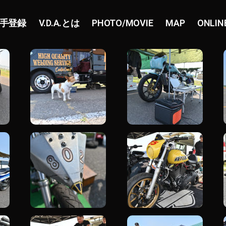
手登録
V.D.A.とは
PHOTO/MOVIE
MAP
ONLIN